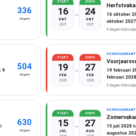
START
EINDE
Herfstvaka
16
24
336
→
16 oktober 2
dagen
OKT
OKT
oktober 2027
2027
2027
9 dagen
•
Schoolja
SCHOOLVAKANT
START
EINDE
Voorjaarsv
19
27
504
→
 9
19 februari 
dagen
FEB
FEB
februari 202
2028
2028
9 dagen
•
Schoolja
SCHOOLVAKANT
START
EINDE
Zomervaka
15
27
630
→
i
15 juli 2028 
dagen
JUL
AUG
augustus 20