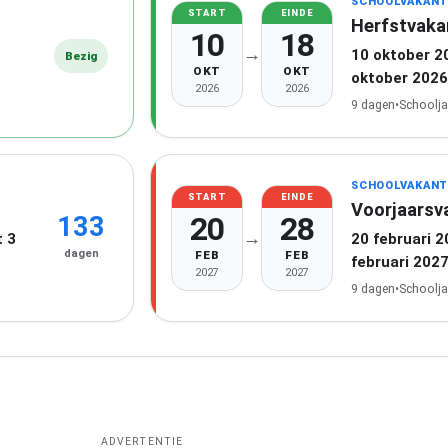
SCHOOLVAKANT
START
EINDE
Herfstvaka
10
18
→
10 oktober 2
Bezig
OKT
OKT
oktober 2026
2026
2026
9 dagen
•
Schoolja
SCHOOLVAKANT
START
EINDE
Voorjaarsv
20
28
133
→
 3
20 februari 
dagen
FEB
FEB
februari 202
2027
2027
9 dagen
•
Schoolja
ADVERTENTIE