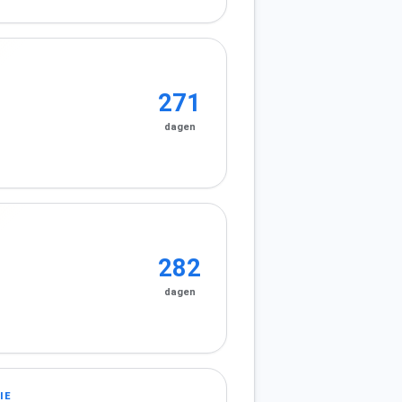
271
dagen
282
dagen
IE