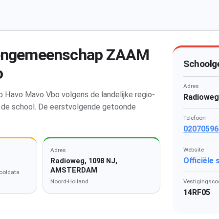
olengemeenschap ZAAM
Schoolg
o
Adres
Havo Mavo Vbo volgens de landelijke regio-
Radioweg
ij de school. De eerstvolgende getoonde
Telefoon
02070596
Website
Adres
Officiële
Radioweg, 1098 NJ,
AMSTERDAM
ooldata
Noord-Holland
Vestigingsco
14RF05