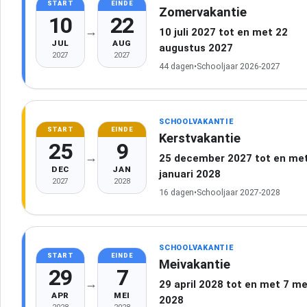
START
EINDE
Zomervakantie
10
22
→
10 juli 2027 tot en met 22
JUL
AUG
augustus 2027
2027
2027
44 dagen
•
Schooljaar 2026-2027
SCHOOLVAKANTIE
START
EINDE
Kerstvakantie
25
9
→
25 december 2027 tot en met
DEC
JAN
januari 2028
2027
2028
16 dagen
•
Schooljaar 2027-2028
SCHOOLVAKANTIE
START
EINDE
Meivakantie
29
7
→
29 april 2028 tot en met 7 me
APR
MEI
2028