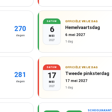
OFFICIËLE VRIJE DAG
DATUM
6
Hemelvaartsdag
270
6 mei 2027
dagen
MEI
2027
1 dag
OFFICIËLE VRIJE DAG
DATUM
17
Tweede pinksterdag
281
17 mei 2027
dagen
MEI
2027
1 dag
SCHOOLVAKANT