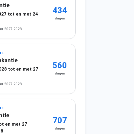
ntie
434
027 tot en met 24
dagen
ar 2027-2028
IE
akantie
560
2028 tot en met 27
dagen
8
ar 2027-2028
IE
ntie
707
tot en met 27
dagen
28