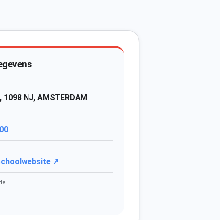
egevens
, 1098 NJ, AMSTERDAM
00
 schoolwebsite ↗
de