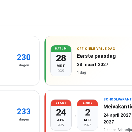
OFFICIËLE VRIJE DAG
DATUM
28
Eerste paasdag
230
28 maart 2027
dagen
MRT
2027
1 dag
SCHOOLVAKANT
START
EINDE
Meivakanti
24
2
233
→
24 april 2027
dagen
APR
MEI
2027
2027
2027
9 dagen
•
Schoolja