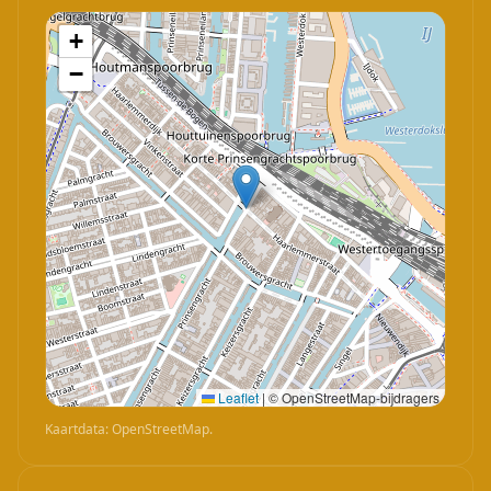
+
−
Leaflet
|
© OpenStreetMap-bijdragers
Kaartdata: OpenStreetMap.