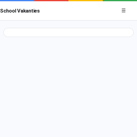
Menu op
School Vakanties
☰