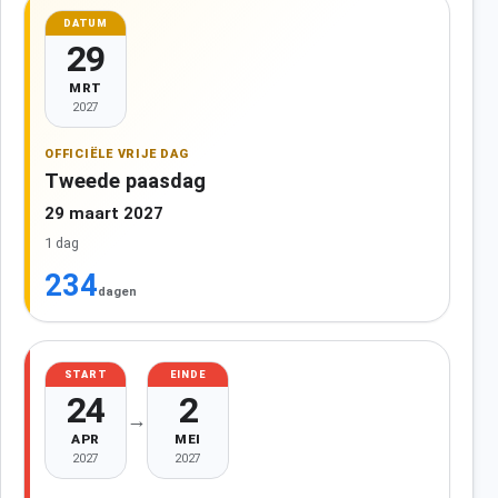
DATUM
29
MRT
2027
OFFICIËLE VRIJE DAG
Tweede paasdag
29 maart 2027
1 dag
234
dagen
START
EINDE
24
2
→
APR
MEI
2027
2027