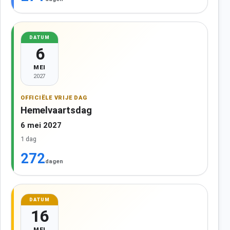
DATUM
6
MEI
2027
OFFICIËLE VRIJE DAG
Hemelvaartsdag
6 mei 2027
1 dag
272
dagen
DATUM
16
MEI