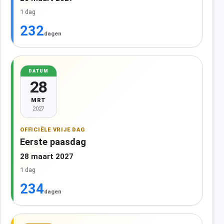
1 dag
232
dagen
DATUM
28
MRT
2027
OFFICIËLE VRIJE DAG
Eerste paasdag
28 maart 2027
1 dag
234
dagen