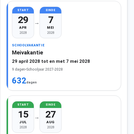
START
EINDE
29
7
→
APR
MEI
2028
2028
SCHOOLVAKANTIE
Meivakantie
29 april 2028 tot en met 7 mei 2028
9 dagen
•
Schooljaar 2027-2028
632
dagen
START
EINDE
15
27
→
JUL
AUG
2028
2028