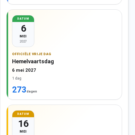
DATUM
6
MEI
2027
OFFICIËLE VRIJE DAG
Hemelvaartsdag
6 mei 2027
1 dag
273
dagen
DATUM
16
MEI