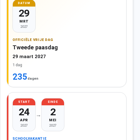
DATUM
29
MRT
2027
OFFICIËLE VRIJE DAG
Tweede paasdag
29 maart 2027
1 dag
235
dagen
START
EINDE
24
2
→
APR
MEI
2027
2027
SCHOOLVAKANTIE