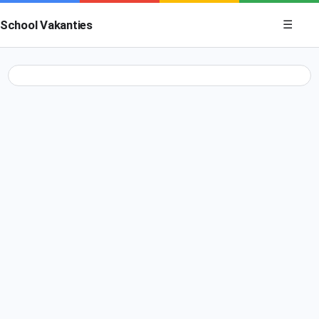
Menu op
School Vakanties
☰