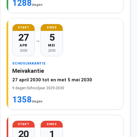
1288
dagen
START
EINDE
27
5
→
APR
MEI
2030
2030
SCHOOLVAKANTIE
Meivakantie
27 april 2030 tot en met 5 mei 2030
9 dagen
•
Schooljaar 2029-2030
1358
dagen
START
EINDE
20
1
→