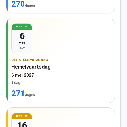
270
dagen
DATUM
6
MEI
2027
OFFICIËLE VRIJE DAG
Hemelvaartsdag
6 mei 2027
1 dag
271
dagen
DATUM
16