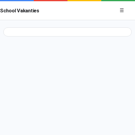
Menu op
School Vakanties
☰