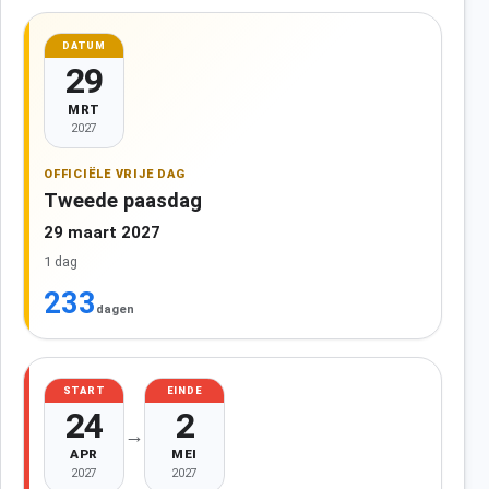
DATUM
29
MRT
2027
OFFICIËLE VRIJE DAG
Tweede paasdag
29 maart 2027
1 dag
233
dagen
START
EINDE
24
2
→
APR
MEI
2027
2027